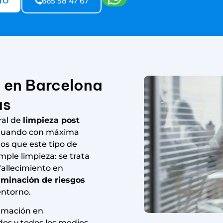
TO
665 58 47 67
 en Barcelona
as
ral de
limpieza post
ctuando con máxima
mos que este tipo de
ple limpieza: se trata
fallecimiento en
iminación de riesgos
entorno.
ormación en
os y todos los medios