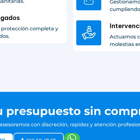
anitarias.
Gestionamos
cumpliendo 
ogados
Intervenc
 protección completa y
dos.
Actuamos co
molestias e
u presupuesto sin com
 asesoramos con discreción, rapidez y atención profesion