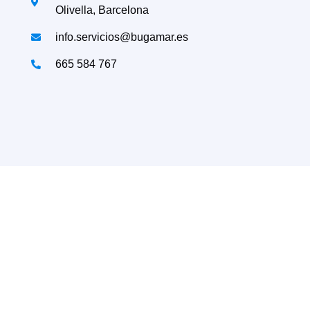
Olivella, Barcelona
info.servicios@bugamar.es
665 584 767