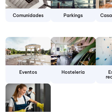
Comunidades
Parkings
Casas
Eventos
Hostelería
E
re