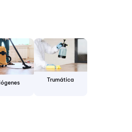
Trumática
iógenes