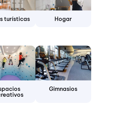
 turísticas
Hogar
spacios
Gimnasios
creativos