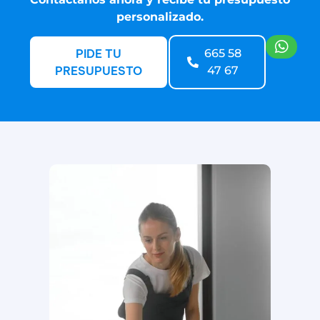
personalizado.
PIDE TU
665 58
PRESUPUESTO
47 67